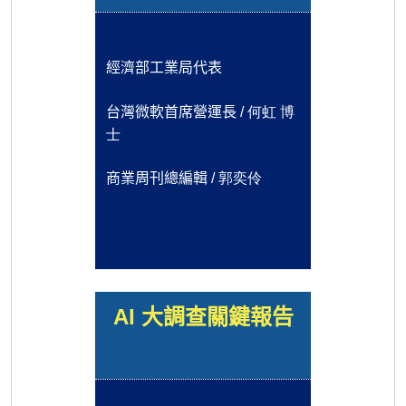
經濟部工業局代表
何虹 博
台灣微軟首席營運長 /
士
郭奕伶
商業周刊總編輯 /
AI
大調查關鍵報告