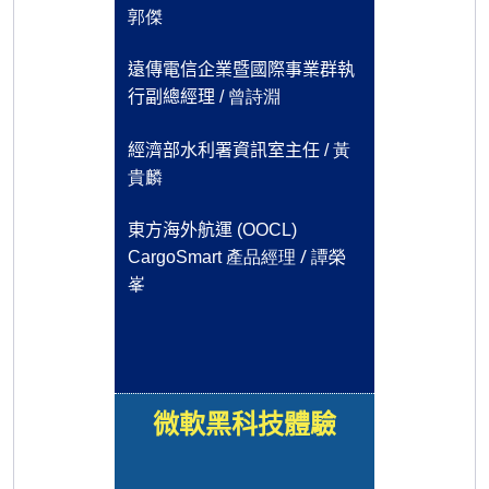
郭傑
遠傳電信企業暨國際事業群執
曾詩淵
行副總經理 /
黃
經濟部水利署資訊室主任 /
貴麟
東方海外航運 (OOCL)
產品經理 /
譚榮
CargoSmart
峯
微軟黑科技體驗