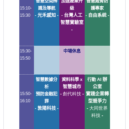
智慧空間辨
加速產業升
智慧威脅防
15:10-
識及導航
級
護專家
15:30
-
光禾感知 -
-
台灣人工
-
自由系統 -
智慧實驗室
-
15:30-
中場休息
15:50
智慧數據分
資料科學 x
行動 AI
辦
析
智慧城市
公室
創代科技 -
15:50-
預防金融犯
-
實踐企業轉
16:10
罪
型競爭力
大同世界
-
敦陽科技 -
-
科技 -