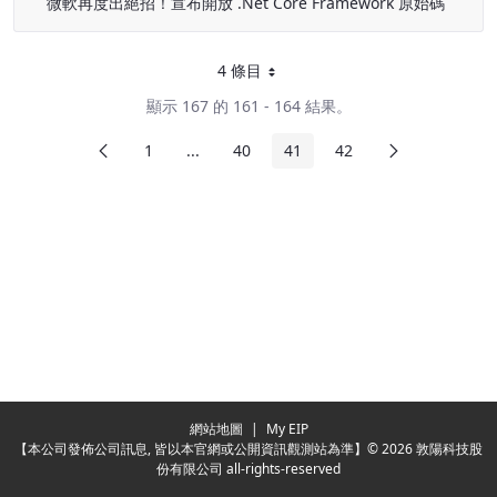
微軟再度出絕招！宣布開放 .Net Core Framework 原始碼
4 條目
每頁
顯示 167 的 161 - 164 結果。
前頁
下頁
1
...
40
41
42
頁面
中間頁面
頁面
頁面
頁面
Redirecting...
網站地圖
|
My EIP
【本公司發佈公司訊息, 皆以本官網或公開資訊觀測站為準】© 2026 敦陽科技股
份有限公司 all-rights-reserved