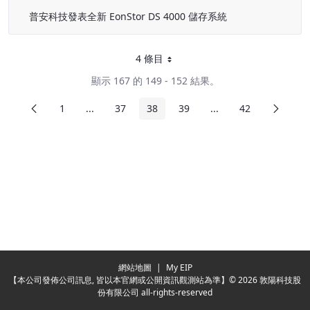
普安科技發表全新 EonStor DS 4000 儲存系統
4 條目
每頁
顯示 167 的 149 - 152 結果。
前頁
下頁
1
...
37
38
39
...
42
頁面
中間頁面
頁面
頁面
頁面
中間頁面
頁面
Redirecting...
網站地圖
|
My EIP
【本公司發佈公司訊息, 皆以本官網或公開資訊觀測站為準】© 2026 敦陽科技股
份有限公司 all-rights-reserved