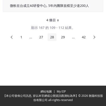
微軟在台成立AI研發中心, 5年內團隊規模至少達200人
4 條目
每頁
顯示 167 的 109 - 112 結果。
前頁
下頁
1
...
27
28
29
...
42
頁面
中間頁面
頁面
頁面
頁面
中間頁面
頁面
Redirecting...
網站地圖
|
My EIP
【本公司發佈公司訊息, 皆以本官網或公開資訊觀測站為準】© 2026 敦陽科技股
份有限公司 all-rights-reserved