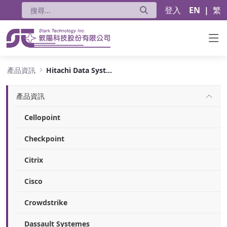
登入
EN
|
繁
Hitachi Data System
產品資訊
Hitachi Data System
產品資訊
Cellopoint
Checkpoint
Citrix
Cisco
Crowdstrike
Dassault Systemes