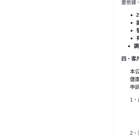
要依據
2
調
四、客
本
健
申
1
、
2
、