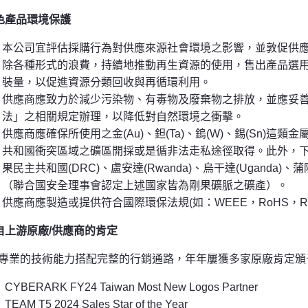
色產品環境保護
本公司宜評估採購行為對供應來源社會環境之影響，並敦促供
除各種形式的浪費，持續地推動再生資源的使用，售出產品選
裝量，以促進資源分類回收與再循環利用。
供應商應致力於減少污染物、有毒物及廢棄物之排放，並應妥
法」之相關規定辦理，以降低對自然環境之衝擊。
供應商應確保所使用之金(Au)、鉭(Ta)、鎢(W)、錫(Sn)
共和國衝突區域之礦區開採或是循非法走私途徑取得。此外，
果民主共和國(DRC)、盧安達(Rwanda)、烏干達(Uganda)、蒲隆地(
（聯合國安全理事會認定上述國家皆為剛果礦脈之礦產）。
供應商應製造或提供符合國際環保法規(如：WEEE，RoHS，R
自上游原廠/供應商的肯定
專業的技術能力搭配完整的行銷通路，年年屢獲多家原廠肯定頒
CYBERARK FY24 Taiwan Most New Logos Partner
TEAM T5 2024 Sales Star of the Year