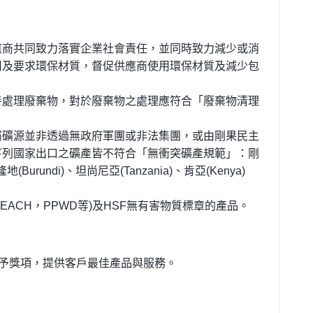
應商共同致力落實企業社會責任，並同時致力減少或消
用及要求環保材質，督促供應商使用環保材質及減少包
善處理廢棄物，對於廢棄物之處理應符合「廢棄物清理
這類金屬礦源並非透過無政府軍團或非法集團，或由剛果民主
下列國家出口之礦產皆不符合「無衝突礦產規範」：剛
Burundi)、坦尚尼亞(Tanzania)、肯亞(Kenya)
EACH，PPWD等)及HSF無有害物質標章的產品。
予獎項，提供客戶最佳產品與服務。