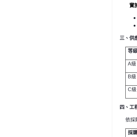
實
三、供
等
A
級
B
級
C
級
四、工
依採
採