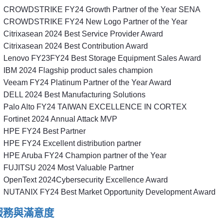
CROWDSTRIKE FY24 Growth Partner of the Year SENA
CROWDSTRIKE FY24 New Logo Partner of the Year
Citrixasean 2024 Best Service Provider Award
Citrixasean 2024 Best Contribution Award
Lenovo FY23FY24 Best Storage Equipment Sales Award
IBM 2024 Flagship product sales champion
Veeam FY24 Platinum Partner of the Year Award
DELL 2024 Best Manufacturing Solutions
Palo Alto FY24 TAIWAN EXCELLENCE IN CORTEX
Fortinet 2024 Annual Attack MVP
HPE FY24 Best Partner
HPE FY24 Excellent distribution partner
HPE Aruba FY24 Champion partner of the Year
FUJITSU 2024 Most Valuable Partner
OpenText 2024Cybersecurity Excellence Award
NUTANIX FY24 Best Market Opportunity Development Award
服務與滿意度