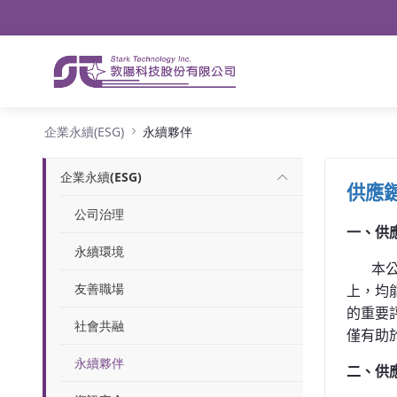
導航
略過到內容
永續夥伴
企業永續(ESG)
永續夥伴
企業永續(ESG)
供應
公司治理
一、供
永續環境
本
友善職場
上，均
的重要
社會共融
僅有助
永續夥伴
二、供