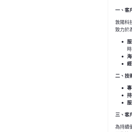
一、客
敦陽科
致力於
服
時
海
經
二、技
專
持
服
三、客
為持續