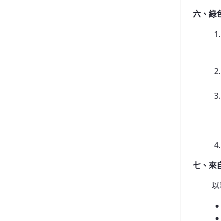
六、綠
七、來
以