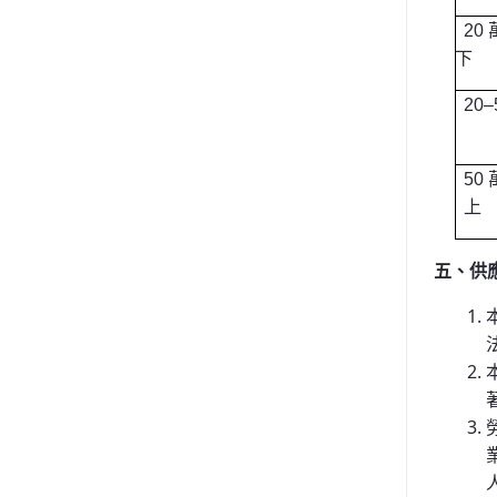
20
下
20
–
50
上
五、供