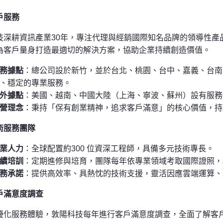
戶服務
技深耕資訊產業30年，專注代理與經銷國際知名品牌的領導性產
為客戶量身打造最適切的解決方案，協助企業持續創造價值。
務據點
：總公司設於新竹，並於台北、桃園、台中、嘉義、台南
、穩定的專業服務。
外據點
：美國、越南、中國大陸（上海、寧波、蘇州）設有服務
營理念
：秉持「保有創業精神，追求客戶滿意」的核心價值，持
術服務團隊
業人力
：全球配置約300 位資深工程師，具備多元技術專長。
續培訓
：定期進修與培育，團隊每年依專業領域考取國際證照，
務承諾
：提供高效率、具熱忱的技術支援，靈活因應雲端運算、
戶滿意度調查
優化服務體驗，敦陽科技每年進行客戶滿意度調查，全面了解客