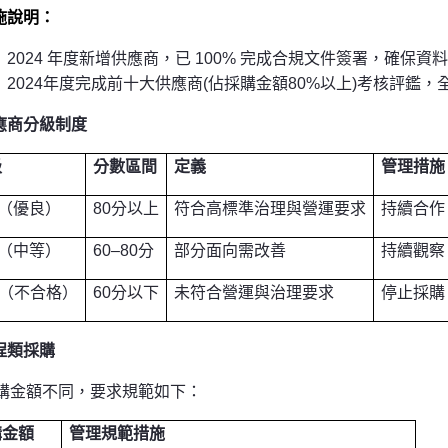
施說明：
2024
年度新增供應商，已 100% 完成合規文件簽署，確保資
2024
年度完成前十大供應商(佔採購金額80%以上)考核評鑑，
應商分級制度
級
分數區間
定義
管理措施
（優良）
80
分以上
符合高標準治理與營運要求
持續合作
（中等）
60–80
分
部分面向需改善
持續觀察
（不合格）
60
分以下
未符合營運與治理要求
停止採購
程類採購
購金額不同，要求規範如下：
購金額
管理規範措施