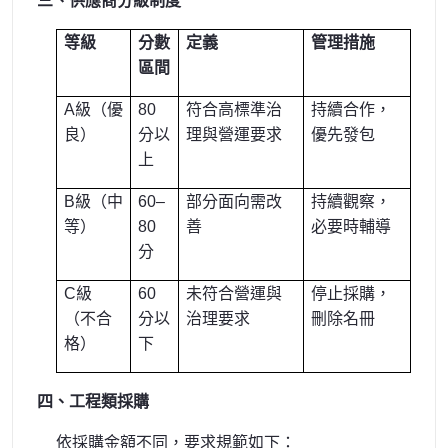
三、供應商分級制度
等級
分數
定義
管理措施
區間
A
級（優
80
符合高標準治
持續合作，
良）
分以
理與營運要求
優先發包
上
B
級（中
60–
部分面向需改
持續觀察，
等）
80
善
必要時輔導
分
C
級
60
未符合營運與
停止採購，
（不合
分以
治理要求
刪除名冊
格）
下
四、工程類採購
依採購金額不同，要求規範如下：