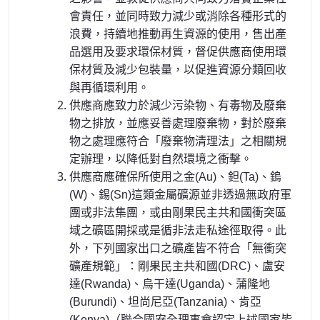
會責任，並同時致力減少或消除各種形式的
浪費，持續地推動再生資源的使用，售出產
品選用及要求環保材質，督促供應商使用環
保材質及減少包裝量，以促進資源分類回收
與再循環利用。
供應商應致力於減少污染物、有毒物及廢棄
物之排放，並應妥善處理廢棄物，對於廢棄
物之處理應符合「廢棄物清理法」之相關規
定辦理，以降低對自然環境之衝擊。
供應商應確保所使用之金(Au)、鉭(Ta)、鎢
(W)、錫(Sn)這類金屬礦源並非透過無政府軍
團或非法集團，或由剛果民主共和國衝突區
域之礦區開採或是循非法走私途徑取得。此
外，下列國家出口之礦產皆不符合「無衝突
礦產規範」：剛果民主共和國(DRC)、盧安
達(Rwanda)、烏干達(Uganda)、蒲隆地
(Burundi)、坦尚尼亞(Tanzania)、肯亞
(Kenya)（聯合國安全理事會認定上述國家皆