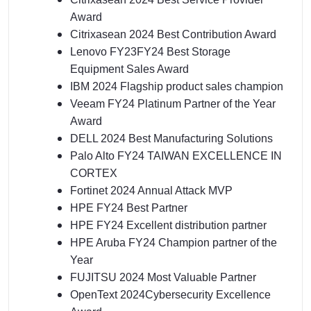
Award
Citrixasean 2024 Best Contribution Award
Lenovo FY23FY24 Best Storage
Equipment Sales Award
IBM 2024 Flagship product sales champion
Veeam FY24 Platinum Partner of the Year
Award
DELL 2024 Best Manufacturing Solutions
Palo Alto FY24 TAIWAN EXCELLENCE IN
CORTEX
Fortinet 2024 Annual Attack MVP
HPE FY24 Best Partner
HPE FY24 Excellent distribution partner
HPE Aruba FY24 Champion partner of the
Year
FUJITSU 2024 Most Valuable Partner
OpenText 2024Cybersecurity Excellence